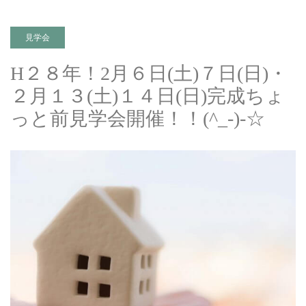
見学会
H２８年！2月６日(土)７日(日)・
２月１３(土)１４日(日)完成ちょ
っと前見学会開催！！(^_-)-☆