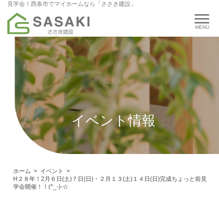
見学会！西条市でマイホームなら「ささき建設」
イベント情報
ホーム
イベント
H２８年！2月６日(土)７日(日)・２月１３(土)１４日(日)完成ちょっと前見
学会開催！！(^_-)-☆