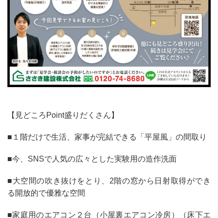
【見どころPoint盛りだくさん】
■１階だけで生活、家事が完結できる「平屋風」の間取り
■今、SNSで人気の広々とした実験用の造作洗面
■大空間の吹き抜けをとり、2階の窓から日射取得ができ
る開放的で優雅な空間
■家庭用のエアコン２台（小屋裏エアコン冷房）（床下エ