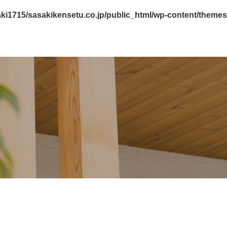
ki1715/sasakikensetu.co.jp/public_html/wp-content/themes