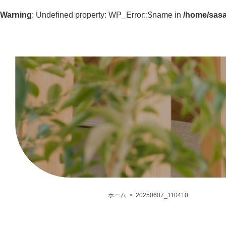
Warning
: Undefined property: WP_Error::$name in
/home/sasa
ホーム
20250607_110410