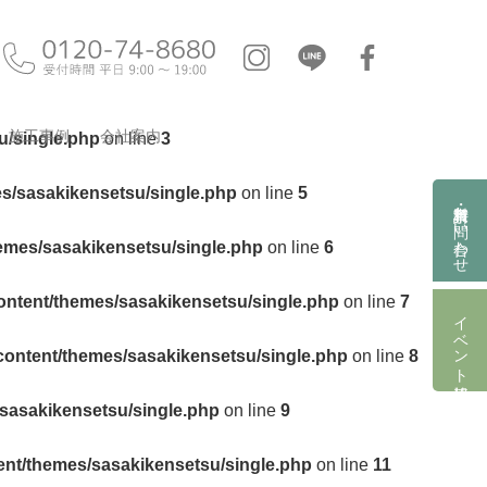
施工事例
会社案内
u/single.php
on line
3
es/sasakikensetsu/single.php
on line
5
資料請求・お問い合わせ
hemes/sasakikensetsu/single.php
on line
6
ontent/themes/sasakikensetsu/single.php
on line
7
イベント情報
content/themes/sasakikensetsu/single.php
on line
8
/sasakikensetsu/single.php
on line
9
ent/themes/sasakikensetsu/single.php
on line
11