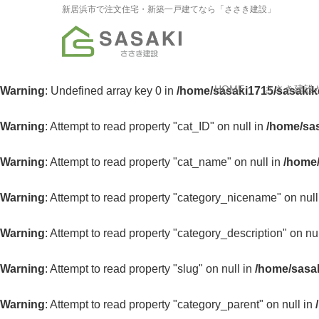
新居浜市で注文住宅・新築一戸建てなら「ささき建設」
HOME
ささき建設
Warning
: Undefined array key 0 in
/home/sasaki1715/sasakik
Warning
: Attempt to read property "cat_ID" on null in
/home/sas
Warning
: Attempt to read property "cat_name" on null in
/home/
Warning
: Attempt to read property "category_nicename" on null
Warning
: Attempt to read property "category_description" on nu
Warning
: Attempt to read property "slug" on null in
/home/sasak
Warning
: Attempt to read property "category_parent" on null in