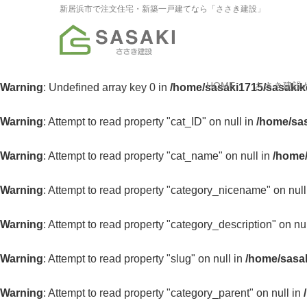
新居浜市で注文住宅・新築一戸建てなら「ささき建設」
HOME
ささき建設
Warning
: Undefined array key 0 in
/home/sasaki1715/sasakik
Warning
: Attempt to read property "cat_ID" on null in
/home/sas
Warning
: Attempt to read property "cat_name" on null in
/home/
Warning
: Attempt to read property "category_nicename" on null
Warning
: Attempt to read property "category_description" on nu
Warning
: Attempt to read property "slug" on null in
/home/sasak
Warning
: Attempt to read property "category_parent" on null in