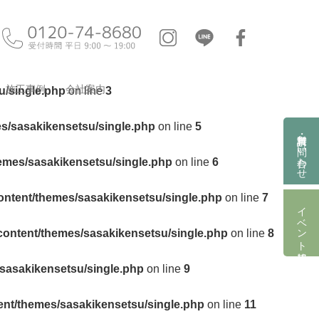
施工事例
会社案内
u/single.php
on line
3
es/sasakikensetsu/single.php
on line
5
資料請求・お問い合わせ
hemes/sasakikensetsu/single.php
on line
6
ontent/themes/sasakikensetsu/single.php
on line
7
イベント情報
content/themes/sasakikensetsu/single.php
on line
8
/sasakikensetsu/single.php
on line
9
ent/themes/sasakikensetsu/single.php
on line
11