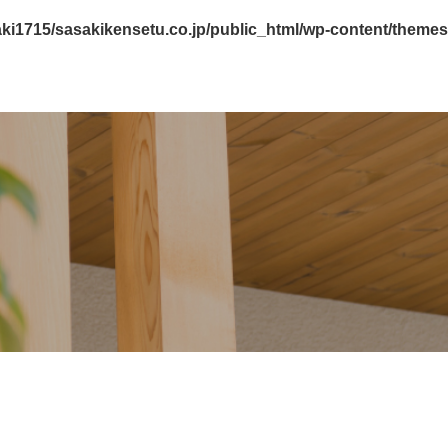
ki1715/sasakikensetu.co.jp/public_html/wp-content/themes