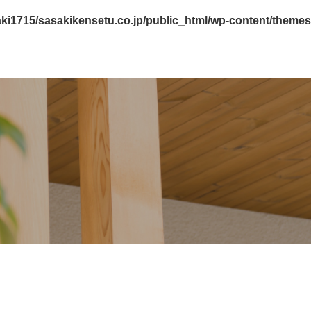
ki1715/sasakikensetu.co.jp/public_html/wp-content/themes