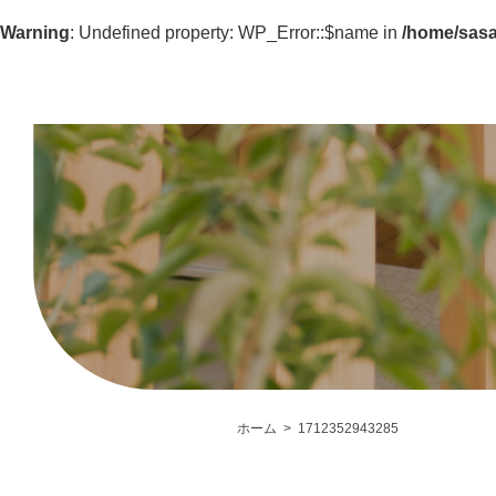
Warning
: Undefined property: WP_Error::$name in
/home/sasa
ホーム
1712352943285