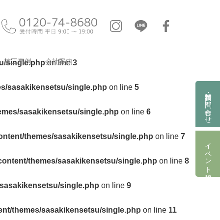
施工事例
会社案内
u/single.php
on line
3
es/sasakikensetsu/single.php
on line
5
資料請求・お問い合わせ
hemes/sasakikensetsu/single.php
on line
6
ontent/themes/sasakikensetsu/single.php
on line
7
イベント情報
content/themes/sasakikensetsu/single.php
on line
8
/sasakikensetsu/single.php
on line
9
ent/themes/sasakikensetsu/single.php
on line
11