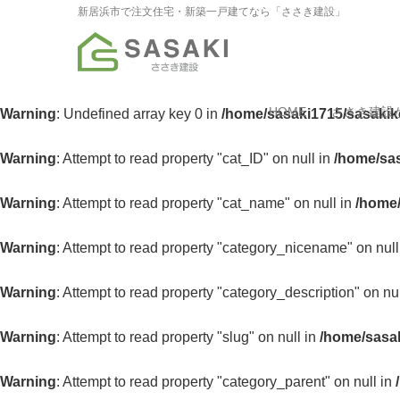
新居浜市で注文住宅・新築一戸建てなら「ささき建設」
HOME
ささき建設
Warning
: Undefined array key 0 in
/home/sasaki1715/sasakik
Warning
: Attempt to read property "cat_ID" on null in
/home/sas
Warning
: Attempt to read property "cat_name" on null in
/home/
Warning
: Attempt to read property "category_nicename" on null
Warning
: Attempt to read property "category_description" on nu
Warning
: Attempt to read property "slug" on null in
/home/sasak
Warning
: Attempt to read property "category_parent" on null in