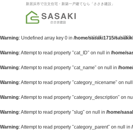
新居浜市で注文住宅・新築一戸建てなら「ささき建設」
HOME
ささき建設
Warning
: Undefined array key 0 in
/home/sasaki1715/sasakik
Warning
: Attempt to read property "cat_ID" on null in
/home/sas
Warning
: Attempt to read property "cat_name" on null in
/home/
Warning
: Attempt to read property "category_nicename" on null
Warning
: Attempt to read property "category_description" on nu
Warning
: Attempt to read property "slug" on null in
/home/sasak
Warning
: Attempt to read property "category_parent" on null in