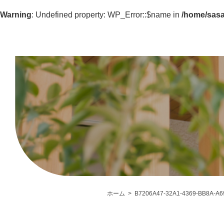
Warning
: Undefined property: WP_Error::$name in
/home/sasa
ホーム
B7206A47-32A1-4369-BB8A-A