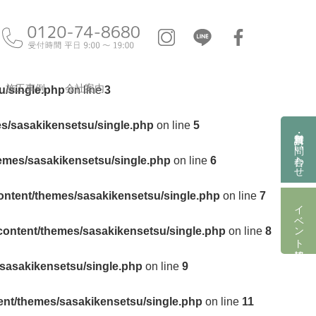
施工事例
会社案内
u/single.php
on line
3
es/sasakikensetsu/single.php
on line
5
資料請求・お問い合わせ
hemes/sasakikensetsu/single.php
on line
6
ontent/themes/sasakikensetsu/single.php
on line
7
イベント情報
content/themes/sasakikensetsu/single.php
on line
8
/sasakikensetsu/single.php
on line
9
ent/themes/sasakikensetsu/single.php
on line
11