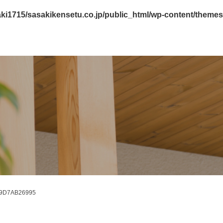
ki1715/sasakikensetu.co.jp/public_html/wp-content/themes
69D7AB26995