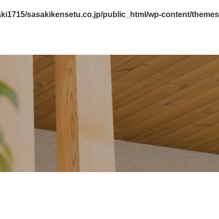
ki1715/sasakikensetu.co.jp/public_html/wp-content/themes