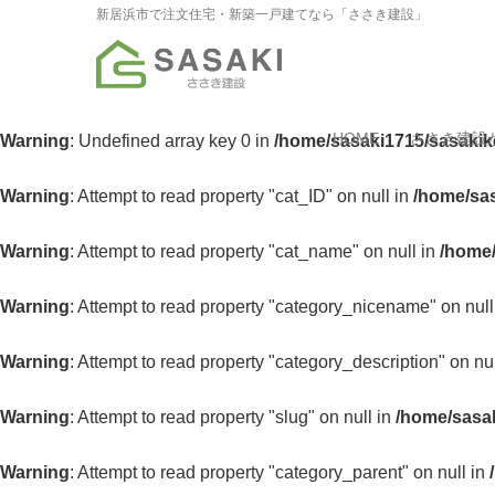
新居浜市で注文住宅・新築一戸建てなら「ささき建設」
HOME
ささき建設
Warning
: Undefined array key 0 in
/home/sasaki1715/sasakik
Warning
: Attempt to read property "cat_ID" on null in
/home/sas
Warning
: Attempt to read property "cat_name" on null in
/home/
Warning
: Attempt to read property "category_nicename" on null
Warning
: Attempt to read property "category_description" on nu
Warning
: Attempt to read property "slug" on null in
/home/sasak
Warning
: Attempt to read property "category_parent" on null in