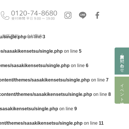
施工事例
会社案内
u/single.php
on line
3
es/sasakikensetsu/single.php
on line
5
資料請求・お問い合わせ
hemes/sasakikensetsu/single.php
on line
6
ontent/themes/sasakikensetsu/single.php
on line
7
イベント情報
content/themes/sasakikensetsu/single.php
on line
8
/sasakikensetsu/single.php
on line
9
ent/themes/sasakikensetsu/single.php
on line
11