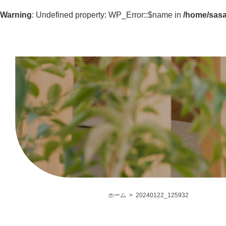
Warning
: Undefined property: WP_Error::$name in
/home/sasa
ホーム
20240122_125932