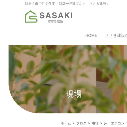
新居浜市で注文住宅・新築一戸建てなら「ささき建設」
HOME
ささき建設
現場
ホーム
ブログ
現場
床下エアコン