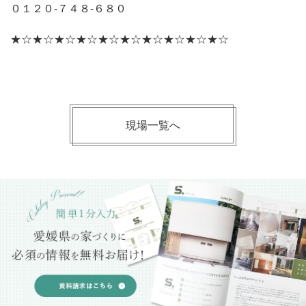
０１２０‐７４８‐６８０
★☆★☆★☆★☆★☆★☆★☆★☆★☆★☆
現場一覧へ