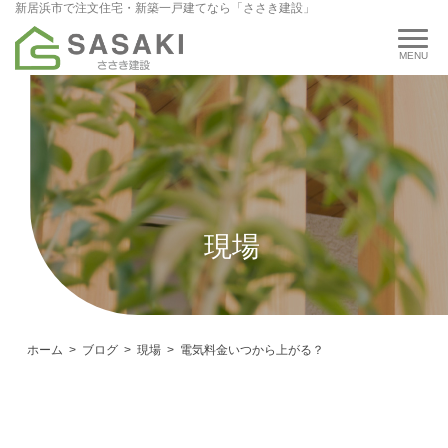
新居浜市で注文住宅・新築一戸建てなら「ささき建設」
現場
ホーム
ブログ
現場
電気料金いつから上がる？