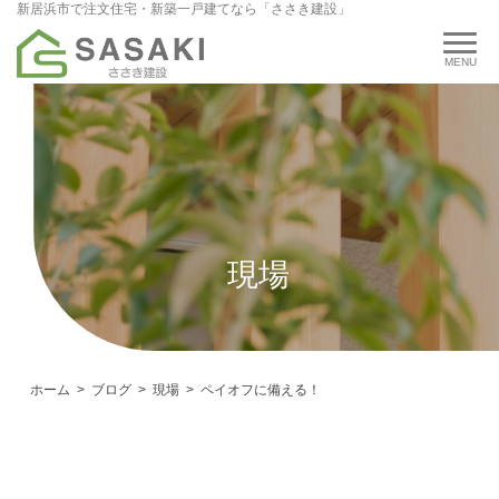
新居浜市で注文住宅・新築一戸建てなら「ささき建設」
現場
ホーム
ブログ
現場
ペイオフに備える！