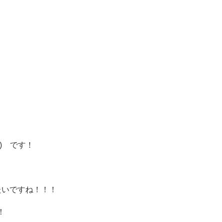
！
) です！
たいですね！！！
！