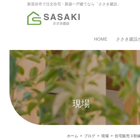
新居浜市で注文住宅・新築一戸建てなら「ささき建設」
HOME
ささき建設
現場
ホーム
ブログ
現場
住宅販売３割