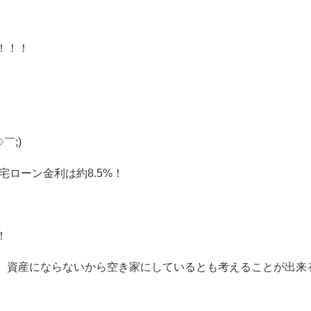
！！！
￣;)
宅ローン金利は約8.5%！
！
、資産にならないから空き家にしているとも考えることが出来