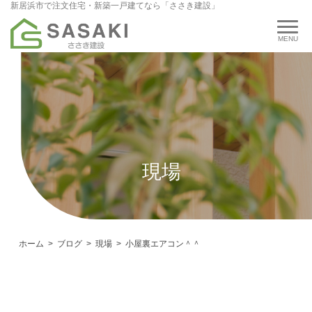
新居浜市で注文住宅・新築一戸建てなら「ささき建設」
現場
ホーム
ブログ
現場
小屋裏エアコン＾＾