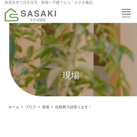
新居浜市で注文住宅・新築一戸建てなら「ささき建設」
現場
ホーム
ブログ
現場
自助努力頑張ります！