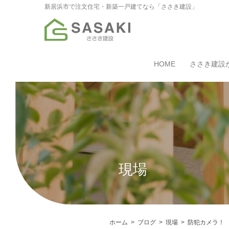
新居浜市で注文住宅・新築一戸建てなら「ささき建設」
HOME
ささき建設
現場
ホーム
ブログ
現場
防犯カメラ！