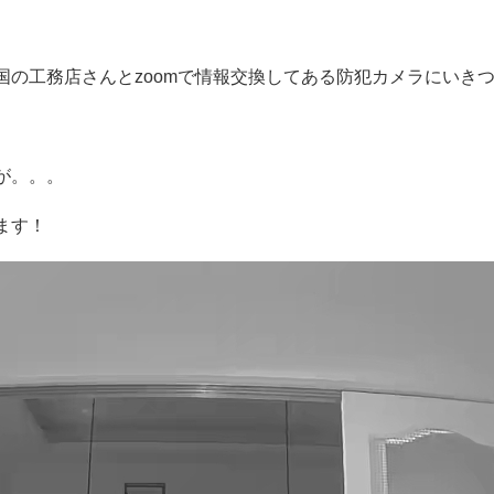
国の工務店さんとzoomで情報交換してある防犯カメラにいき
が。。。
ます！