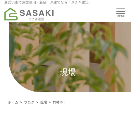
新居浜市で注文住宅・新築一戸建てなら「ささき建設」
現場
ホーム
ブログ
現場
竹林寺！