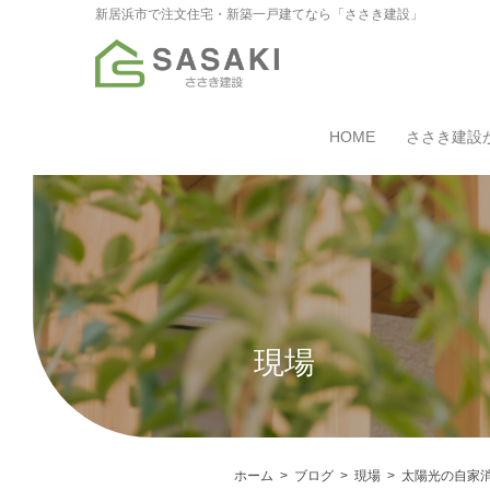
新居浜市で注文住宅・新築一戸建てなら「ささき建設」
HOME
ささき建設
現場
ホーム
ブログ
現場
太陽光の自家