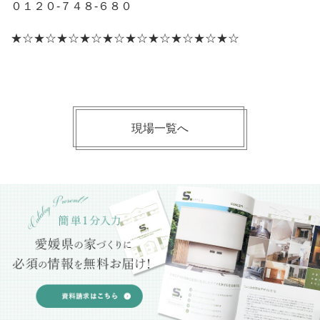
０１２０‐７４８‐６８０
★☆★☆★☆★☆★☆★☆★☆★☆★☆★☆
現場一覧へ